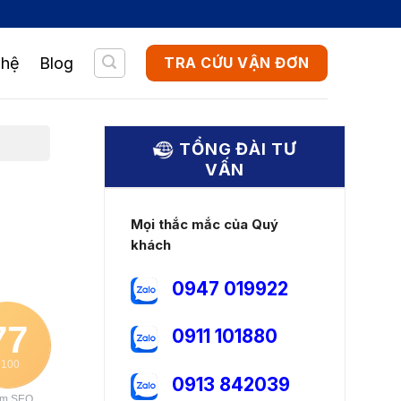
 hệ
Blog
TRA CỨU VẬN ĐƠN
TỔNG ĐÀI TƯ
VẤN
Mọi thắc mắc của Quý
khách
0947 019922
77
0911 101880
 100
0913 842039
ểm SEO