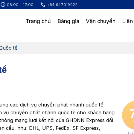
08:00 - 17:00
+84 947019922
Trang chủ
Bảng giá
Vận chuyển
Liên
Quốc tế
tế
ung cáp dịch vụ chuyển phát nhanh quốc tế
ịch vụ chuyển phát nhanh quốc tế cho khách hàng
thông mạng lưới kết nối của GHDNN Express đối
/
àn cầu, như: DHL, UPS, FedEx, SF Express,
Đi