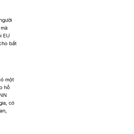
người
c mà
i EU
cho bất
có một
ệp hỗ
DNN
gia, có
an,