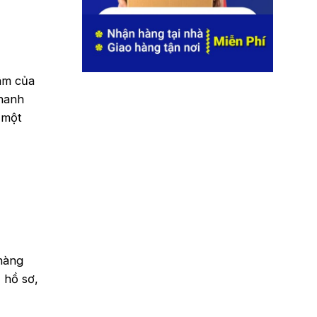
âm của
nhanh
 một
hàng
 hồ sơ,