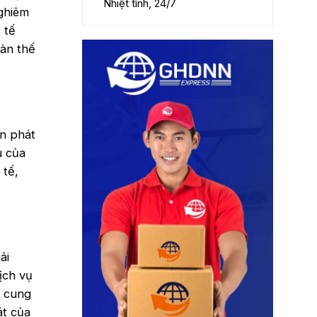
Nhiệt tình, 24/7
nghiêm
 tế
oàn thế
ển phát
u của
 tế,
ải
ịch vụ
i cung
át của