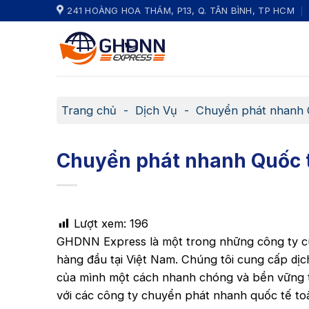
Skip
241 HOÀNG HOA THÁM, P13, Q. TÂN BÌNH, TP HCM
to
content
Trang chủ
-
Dịch Vụ
-
Chuyển phát nhanh 
Chuyển phát nhanh Quốc 
Lượt xem:
196
GHDNN Express là một trong những công ty c
hàng đầu tại Việt Nam. Chúng tôi cung cấp d
của mình một cách nhanh chóng và bền vững 
với các công ty chuyển phát nhanh quốc tế to