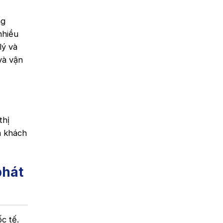
ng
nhiều
lý và
và vận
thị
a khách
phát
c tế.