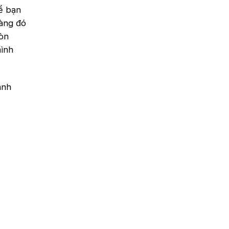
để bạn
hàng đó
còn
mình
anh